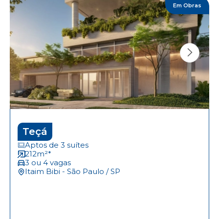
Em Obras
Teçá
Aptos de 3 suítes
212m²*
3 ou 4 vagas
Itaim Bibi - São Paulo / SP