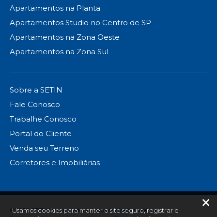
Apartamentos na Planta
Apartamentos Studio no Centro de SP
Apartamentos na Zona Oeste
Apartamentos na Zona Sul
Sobre a SETIN
Fale Conosco
Trabalhe Conosco
Portal do Cliente
Venda seu Terreno
Corretores e Imobiliárias
©2022 SETIN Incorporadora, todos os direitos reservados.
Usamos cookies para manter o site seguro, registrar e